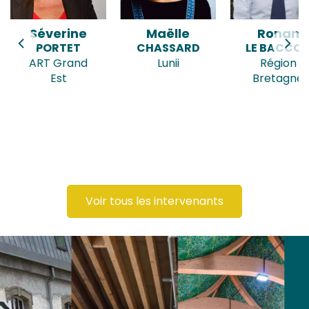
Maëlle
Ronan
Sophie
CHASSARD
LE BACCON
RICARD
Lunii
Région
La Preuve
Bretagne
par 7 -
Notre
Atelier
Commun
Voir tous les intervenants