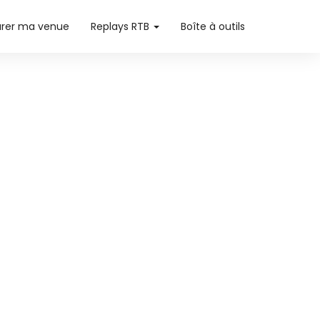
arer ma venue
Replays RTB
Boîte à outils