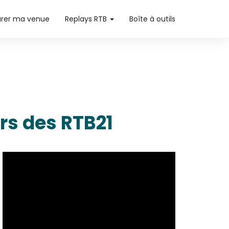
arer ma venue
Replays RTB
Boîte à outils
ors des RTB21